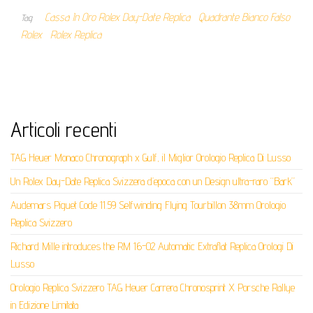
Cassa In Oro Rolex Day-Date Replica
Quadrante Bianco Falso
Tag
Rolex
Rolex Replica
Articoli recenti
TAG Heuer Monaco Chronograph x Gulf, il Miglior Orologio Replica Di Lusso
Un Rolex Day-Date Replica Svizzera d’epoca con un Design ultra-raro “Bark”
Audemars Piguet Code 11.59 Selfwinding Flying Tourbillon 38mm Orologio
Replica Svizzero
Richard Mille introduces the RM 16-02 Automatic Extraflat Replica Orologi Di
Lusso
Orologio Replica Svizzero TAG Heuer Carrera Chronosprint X Porsche Rallye
in Edizione Limitata