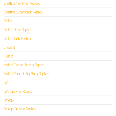
Breitling Navitimer Replica
Breitling Superocean Replica
Cartier
Cartier Privé Replica
Cartier Tank Replica
Chopard
Hublot
Hublot Classic Fusion Replica
Hublot Spirit of Big Bang Replica
IWC
IWC Big Pilot Replica
Omega
Omega De Ville Replica