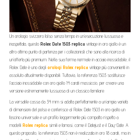
Un orologio svizzero falso senza tempo in un’esecuzione lussuosa e
inaspettata, questo
Rolex Date 1503 replica
vintage in oro giallo è un
altro ottimo punto di partenza per i collezionisti che sono alla ricerca di
un’offerta più premium. Nella sua forma normale in acciaio inossidabile, il
Rolex Date è uno degli
orologi Rolex replica
vintage più convenienti in
assoluto attualmente disponibili. Tuttavia, la referenza 1503 sostituisce
l’acciaio inossidabile con oro giallo 14 carati massiccio, per creare una
versione estremamente lussuosa di un classico familiare.
La versatile cassa da 34 mm si adatta perfettamente a un’ampia varietà
di dimensioni del polso e conferisce al Rolex Date 1503 in oro giallo un
fascino universale e un profilo leggermente più compatto rispetto a
modelli
Rolex replica
simili e famosi, come il Datejust e il Day-Date. A
questo proposito, la referenza 1503 non è realizzata in oro 18 carati, ma in