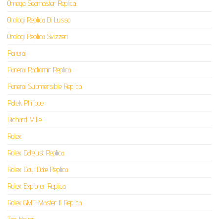
Omega Seamaster Replica
Orologi Replica Di Lusso
Orologi Replica Svizzeri
Panerai
Panerai Radiomir Replica
Panerai Submersible Replica
Patek Philippe
Richard Mille
Rolex
Rolex Datejust Replica
Rolex Day-Date Replica
Rolex Explorer Replica
Rolex GMT-Master II Replica