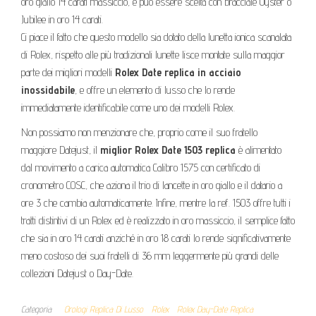
oro giallo 14 carati massiccio, e può essere scelta con bracciale Oyster o
Jubilee in oro 14 carati.
Ci piace il fatto che questo modello sia dotato della lunetta ionica scanalata
di Rolex, rispetto alle più tradizionali lunette lisce montate sulla maggior
parte dei migliori modelli
Rolex Date replica in acciaio
inossidabile
, e offre un elemento di lusso che lo rende
immediatamente identificabile come uno dei modelli Rolex.
Non possiamo non menzionare che, proprio come il suo fratello
maggiore Datejust, il
miglior Rolex Date 1503 replica
è alimentato
dal movimento a carica automatica Calibro 1575 con certificato di
cronometro COSC, che aziona il trio di lancette in oro giallo e il datario a
ore 3 che cambia automaticamente. Infine, mentre la ref. 1503 offre tutti i
tratti distintivi di un Rolex ed è realizzato in oro massiccio, il semplice fatto
che sia in oro 14 carati anziché in oro 18 carati lo rende significativamente
meno costoso dei suoi fratelli di 36 mm leggermente più grandi delle
collezioni Datejust o Day-Date.
Categoria
Orologi Replica Di Lusso
Rolex
Rolex Day-Date Replica