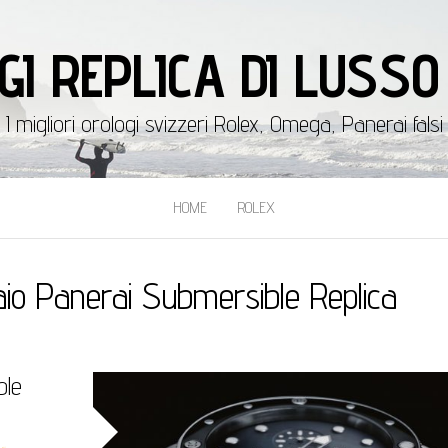
GI REPLICA DI LUSSO 
I migliori orologi svizzeri Rolex, Omega, Panerai falsi
HOME
ROLEX
aio Panerai Submersible Replica
ble