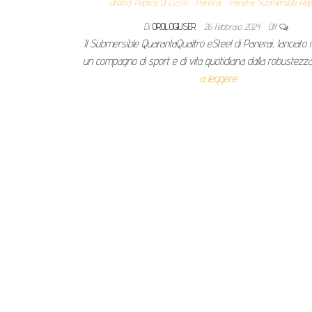
Orologi Replica Di Lusso
Panerai
Panerai Submersible Repl
Di
OROLOGIUSER
26 Febbraio 2024
Off
Il Submersible QuarantaQuattro eSteel di Panerai, lanciato 
un compagno di sport e di vita quotidiana dalla robustez
a leggere