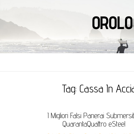
OROLO
Tag:
Cassa In Acci
I Migliori Falsi Panerai Submersi
QuarantaQuattro eSteel