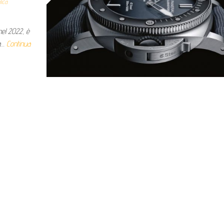
ica
nel 2022, è
za…
Continua