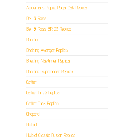
Audemars Piguet Royal Oak Replica
Bell & Ross
Bell & Ross BR 03 Replica
Breitling
Breitling Avenger Replica
Breitling Navitimer Replica
Breitling Superocean Replica
Cartier
Cartier Privé Replica
Cartier Tank Replica
Chopard
Hublot
Hublot Classic Fusion Replica