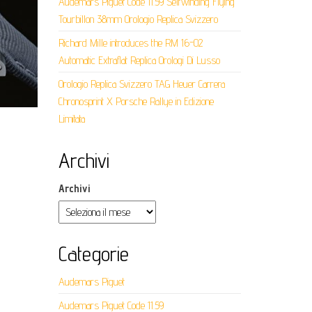
Audemars Piguet Code 11.59 Selfwinding Flying
Tourbillon 38mm Orologio Replica Svizzero
Richard Mille introduces the RM 16-02
Automatic Extraflat Replica Orologi Di Lusso
Orologio Replica Svizzero TAG Heuer Carrera
Chronosprint X Porsche Rallye in Edizione
Limitata
Archivi
Archivi
Categorie
Audemars Piguet
Audemars Piguet Code 11.59