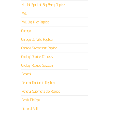
Hublot Spirit of Big Bang Replica
IWC
IWC Big Pilot Replica
Omega
Omega De Ville Replica
Omega Seamaster Replica
Orologi Replica Di Lusso
Orologi Replica Svizzeri
Panerai
Panerai Radiomir Replica
Panerai Submersible Replica
Patek Philippe
Richard Mille